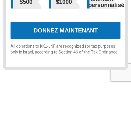
$500
$1000
personnalisé
DONNEZ MAINTENANT
All donations to KKL-JNF are recognized for tax purposes
only in Israel, according to Section 46 of the Tax Ordinance
Samedi matin 7.10.23, toutes les villes de l’ouest du
Néguev ont sombré dans le chaos alors qu’Israël
faisait face à une attaque terroriste des plus
horribles et meurtrières, perpétrée par les terroristes
du Hamas envahissant les communautés